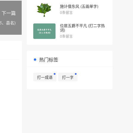
施计借东风 (五画单字)
下一篇
0条留言
市、县名)
位居五爵不平凡 (打二字热
词)
0条留言
热门标签
打一成语
打一字