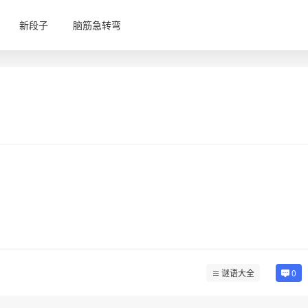
新段子
脑筋急转弯
谜语大全
0