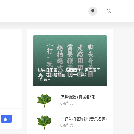
脚尖身子圆，走路团团转，需要鞭子
抽，越抽越欢喜（打一玩具）
1条留言
思想偏激 (机械名词)
0条留言
一记重扣堪称妙 (音乐名词)
0
0条留言