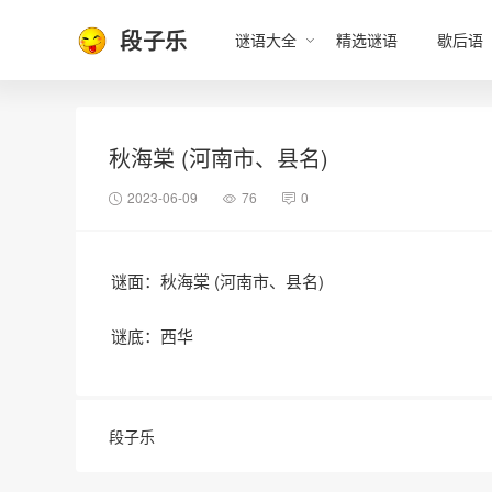
段子乐
谜语大全
精选谜语
歇后语
秋海棠 (河南市、县名)
2023-06-09
76
0
谜面：秋海棠 (河南市、县名)
谜底：西华
段子乐