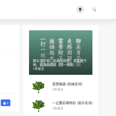
脚尖身子圆，走路团团转，需要鞭子
抽，越抽越欢喜（打一玩具）
1条留言
思想偏激 (机械名词)
0条留言
一记重扣堪称妙 (音乐名词)
0
0条留言