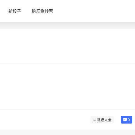
新段子
脑筋急转弯
谜语大全
0