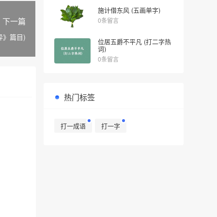
施计借东风 (五画单字)
下一篇
0条留言
异》篇目)
位居五爵不平凡 (打二字热
词)
0条留言
热门标签
打一成语
打一字