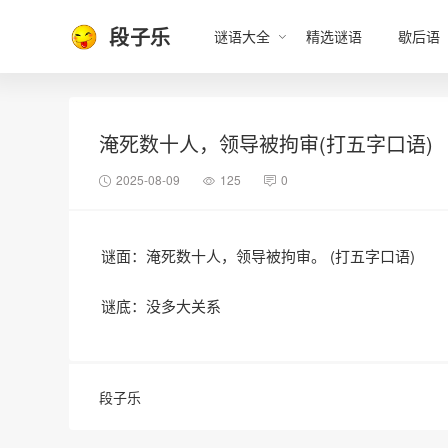
段子乐
谜语大全
精选谜语
歇后语
淹死数十人，领导被拘审(打五字口语)
2025-08-09
125
0
谜面：淹死数十人，领导被拘审。 (打五字口语)
谜底：没多大关系
段子乐