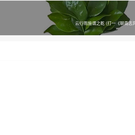
云行雨施谓之乾 (打一《聊斋志