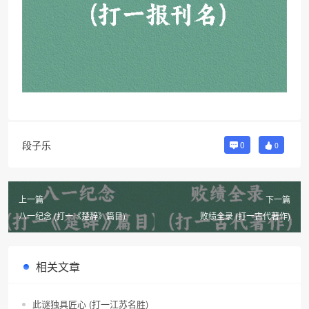
段子乐
0
0
上一篇
下一篇
八一纪念 (打一《楚辞》篇目)
败绩全录 (打一古代著作)
相关文章
此谜独具匠心 (打一江苏名胜)