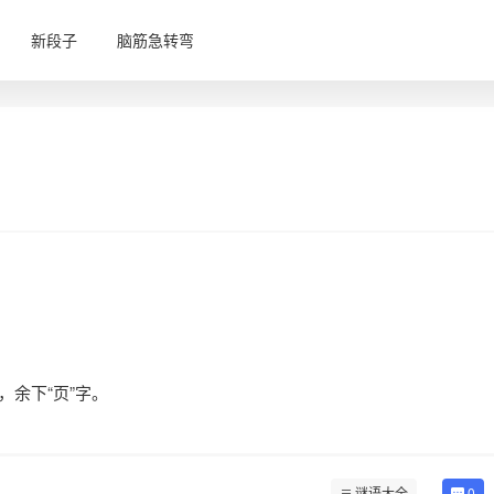
新段子
脑筋急转弯
，余下“页”字。
谜语大全
0