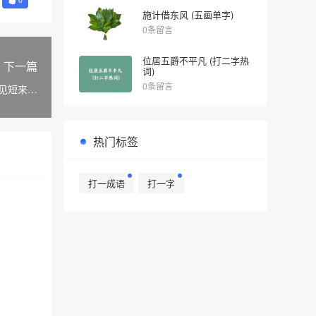
施计借东风 (五画单字)
0条留言
位居五爵不平凡 (打二字热
下一篇
词)
0条留言
见短来不
打一文具)
热门标签
打一成语
打一字