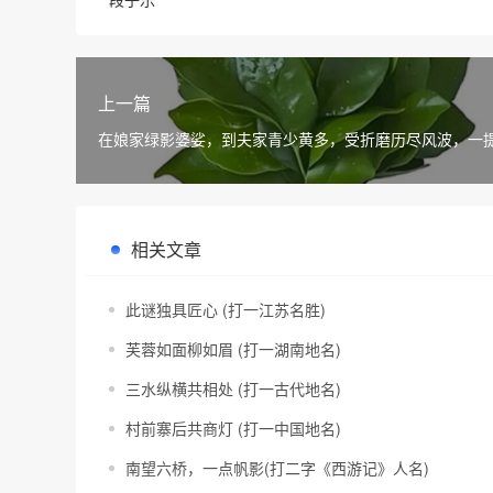
上一篇
在娘家绿影婆娑，到夫家青少黄多，受折磨历尽风波，一
江河(打一物)
相关文章
此谜独具匠心 (打一江苏名胜)
芙蓉如面柳如眉 (打一湖南地名)
三水纵横共相处 (打一古代地名)
村前寨后共商灯 (打一中国地名)
南望六桥，一点帆影(打二字《西游记》人名)