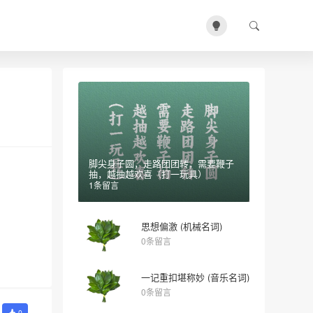
脚尖身子圆，走路团团转，需要鞭子
抽，越抽越欢喜（打一玩具）
1条留言
思想偏激 (机械名词)
0条留言
一记重扣堪称妙 (音乐名词)
0条留言
0