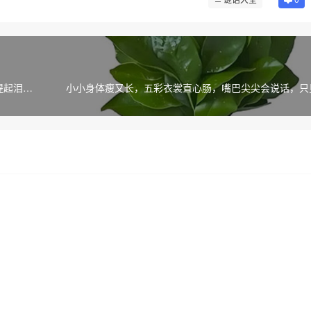
提起泪洒
小小身体瘦又长，五彩衣裳直心肠，嘴巴尖尖会说话，只
见长(