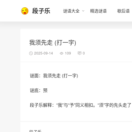
段子乐
谜语大全
精选谜语
歇后语
我须先走 (打一字)
2025-09-14
109
0
谜面：我须先走 (打一字)
谜底：预
段子乐解释：“我”与“予”同义相扣。“须”字的先头走了
段子乐