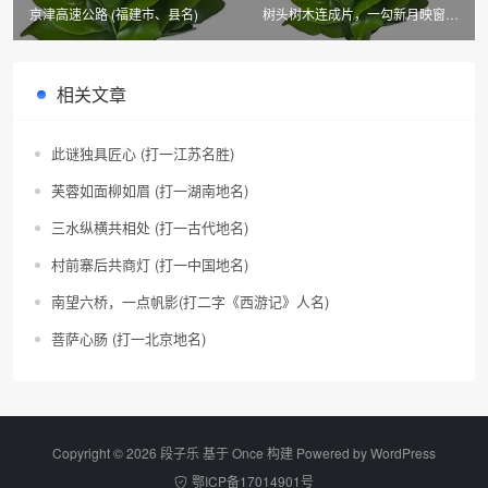
京津高速公路 (福建市、县名)
树头树木连成片，一勾新月映窗前
(黑龙江市、县名)
相关文章
此谜独具匠心 (打一江苏名胜)
芙蓉如面柳如眉 (打一湖南地名)
三水纵横共相处 (打一古代地名)
村前寨后共商灯 (打一中国地名)
南望六桥，一点帆影(打二字《西游记》人名)
菩萨心肠 (打一北京地名)
Copyright © 2026 段子乐 基于 Once 构建 Powered by
WordPress
鄂ICP备17014901号