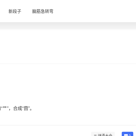
新段子
脑筋急转弯
“艹”，合成“茴”。
谜语大全
0