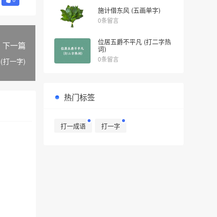
施计借东风 (五画单字)
0条留言
位居五爵不平凡 (打二字热
下一篇
词)
0条留言
(打一字)
热门标签
打一成语
打一字