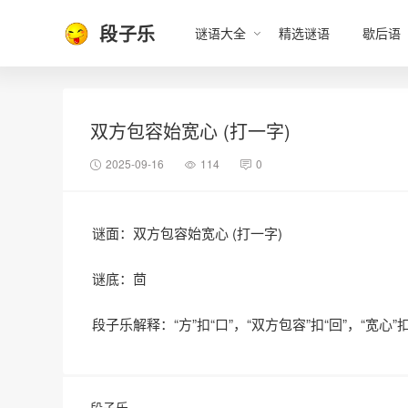
段子乐
谜语大全
精选谜语
歇后语
双方包容始宽心 (打一字)
2025-09-16
114
0
谜面：双方包容始宽心 (打一字)
谜底：茴
段子乐解释：“方”扣“口”，“双方包容”扣“回”，“宽心”扣
段子乐