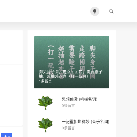
脚尖身子圆，走路团团转，需要鞭子
抽，越抽越欢喜（打一玩具）
1条留言
思想偏激 (机械名词)
0条留言
一记重扣堪称妙 (音乐名词)
0条留言
0