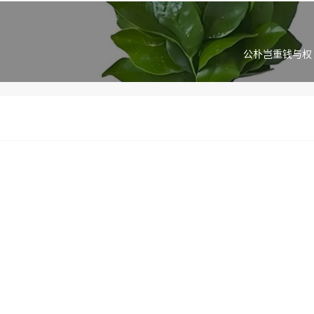
公朴岂重钱与权 