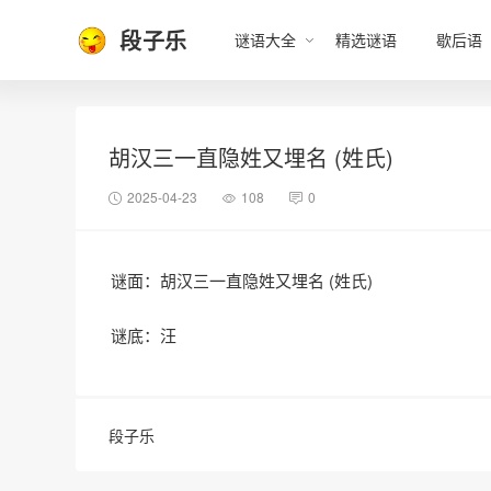
段子乐
谜语大全
精选谜语
歇后语
胡汉三一直隐姓又埋名 (姓氏)
2025-04-23
108
0
谜面：胡汉三一直隐姓又埋名 (姓氏)
谜底：汪
段子乐