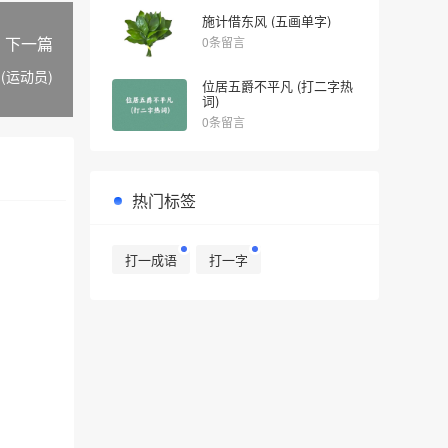
施计借东风 (五画单字)
下一篇
0条留言
(运动员)
位居五爵不平凡 (打二字热
词)
0条留言
热门标签
打一成语
打一字