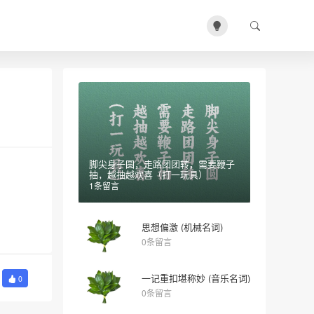
脚尖身子圆，走路团团转，需要鞭子
抽，越抽越欢喜（打一玩具）
1条留言
思想偏激 (机械名词)
0条留言
一记重扣堪称妙 (音乐名词)
0
0条留言