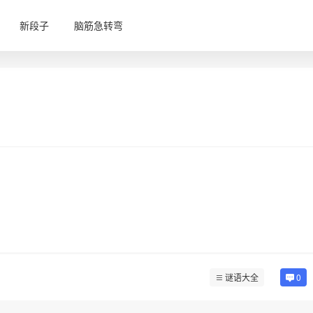
新段子
脑筋急转弯
谜语大全
0