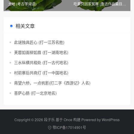
土地 (考古学词语)
吃素只因家贫寒 (鲁迅作品篇目，
回文格)
相关文章
此谜独具匠心 (打一江苏名胜)
芙蓉如面柳如眉 (打一湖南地名)
三水纵横共相处 (打一古代地名)
村前寨后共商灯 (打一中国地名)
南望六桥，一点帆影(打二字《西游记》人名)
菩萨心肠 (打一北京地名)
Copyright © 2026 段子乐 基于 Once 构建 Powered by
WordPress
鄂ICP备17014901号