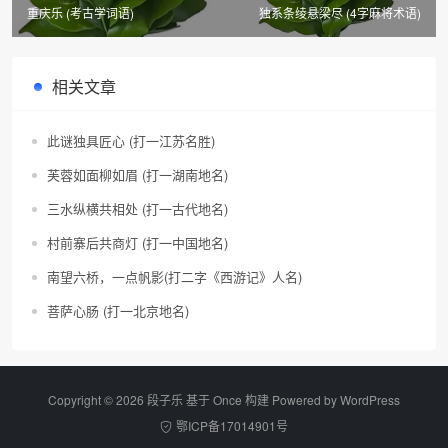
重庆乐 (考古学词语)
独系条绫悬梁尽 (4字麻将术语)
相关文章
此谜独具匠心 (打一江苏名胜)
芙蓉如面柳如眉 (打一湖南地名)
三水纵横共相处 (打一古代地名)
村前寨后共商灯 (打一中国地名)
南望六桥，一点帆影(打二字《西游记》人名)
菩萨心肠 (打一北京地名)
Copyright © 2026 段子乐 基于 Once 构建 Powered by
WordPress
鄂ICP备17014901号