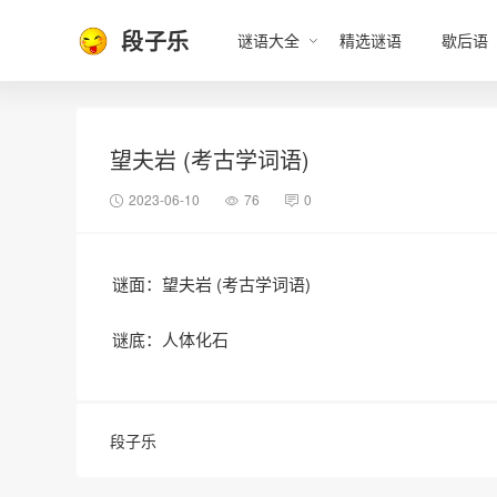
段子乐
谜语大全
精选谜语
歇后语
望夫岩 (考古学词语)
2023-06-10
76
0
谜面：望夫岩 (考古学词语)
谜底：人体化石
段子乐