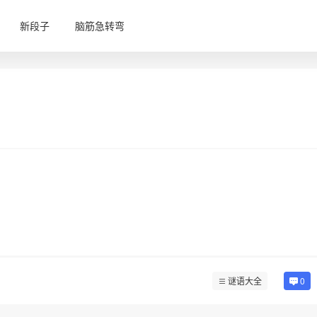
新段子
脑筋急转弯
谜语大全
0