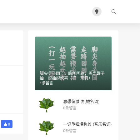
脚尖身子圆，走路团团转，需要鞭子
抽，越抽越欢喜（打一玩具）
1条留言
思想偏激 (机械名词)
0条留言
一记重扣堪称妙 (音乐名词)
0
0条留言