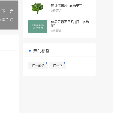
施计借东风 (五画单字)
下一篇
0条留言
(离合字)
位居五爵不平凡 (打二字热
词)
0条留言
热门标签
打一成语
打一字