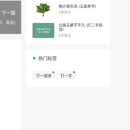
施计借东风 (五画单字)
下一篇
0条留言
市、县名)
位居五爵不平凡 (打二字热
词)
0条留言
热门标签
打一成语
打一字