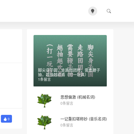
脚尖身子圆，走路团团转，需要鞭子
抽，越抽越欢喜（打一玩具）
1条留言
思想偏激 (机械名词)
0条留言
一记重扣堪称妙 (音乐名词)
0
0条留言