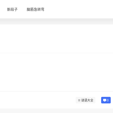
新段子
脑筋急转弯
谜语大全
0