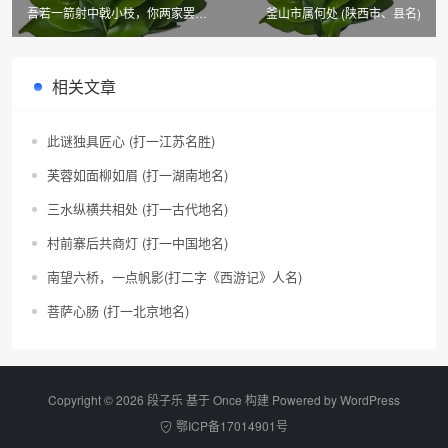
吾若一箭射中戟小枝，你两家罢兵
釜山市属何处 (陕西市、县名)
(世界现代史词语)
相关文章
此谜独具匠心 (打一江苏名胜)
芙蓉如面柳如眉 (打一湖南地名)
三水纵横共相处 (打一古代地名)
村前寨后共商灯 (打一中国地名)
南望六桥，一点帆影(打二字《西游记》人名)
菩萨心肠 (打一北京地名)
Copyright © 2026 段子乐 基于 Once 构建 Powered by
WordPress
鄂ICP备17014901号