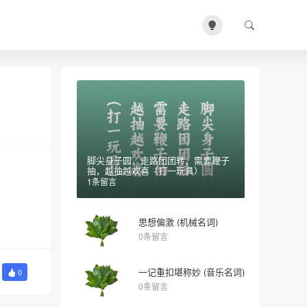
脚尖身子圆，走路团团转，需要鞭子
抽，越抽越欢喜（打一玩具）
1条留言
思想偏激 (机械名词)
0条留言
一记重扣堪称妙 (音乐名词)
0
0条留言