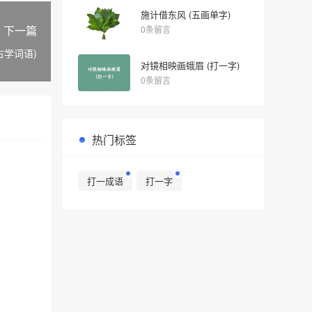
施计借东风 (五画单字)
下一篇
0条留言
古学词语)
对镜相映画蛾眉 (打一字)
0条留言
热门标签
打一成语
打一字