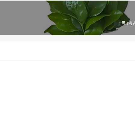
上思 (考