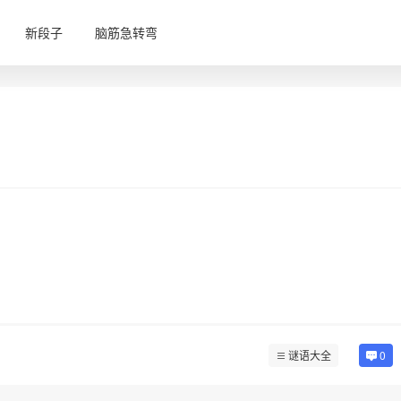
新段子
脑筋急转弯
谜语大全
0