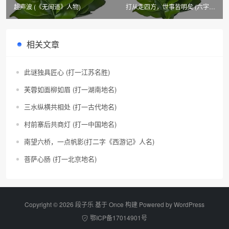
超声波 (《无间道》人物)
打从走四方，世事皆明矣 (六字电
脑用语)
相关文章
此谜独具匠心 (打一江苏名胜)
芙蓉如面柳如眉 (打一湖南地名)
三水纵横共相处 (打一古代地名)
村前寨后共商灯 (打一中国地名)
南望六桥，一点帆影(打二字《西游记》人名)
菩萨心肠 (打一北京地名)
Copyright © 2026 段子乐 基于 Once 构建 Powered by
WordPress
鄂ICP备17014901号