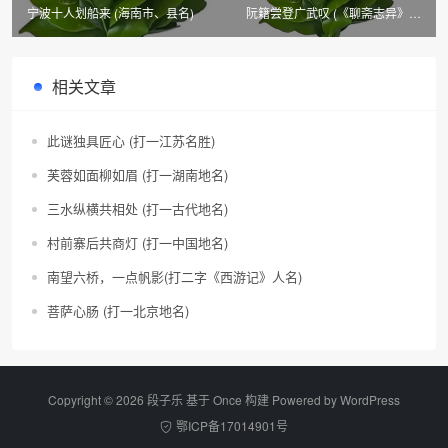
宁波十人划船来 (海南市、县名)
阮籍尝登广武叹 (《聊斋志异》篇
目三)
相关文章
此谜独具匠心 (打一江苏名胜)
芙蓉如面柳如眉 (打一湖南地名)
三水纵横共相处 (打一古代地名)
村前寨后共商灯 (打一中国地名)
南望六桥，一点帆影(打二字《西游记》人名)
菩萨心肠 (打一北京地名)
Copyright © 2026 段子乐 基于 Once 构建 Powered by
WordPress
鄂ICP备17014901号