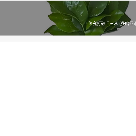
终究打破旧三从 (多哈亚