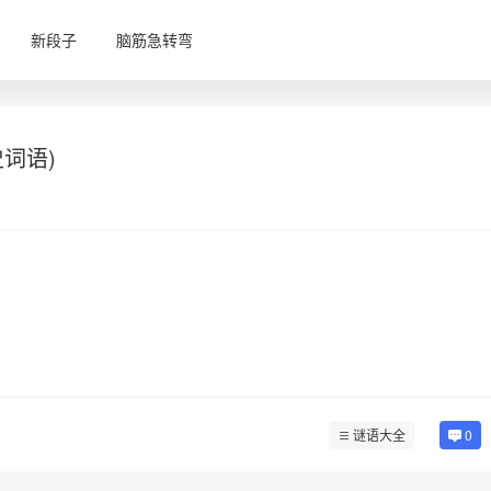
新段子
脑筋急转弯
词语)
谜语大全
0