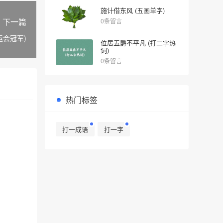
施计借东风 (五画单字)
下一篇
0条留言
运会冠军)
位居五爵不平凡 (打二字热
词)
0条留言
热门标签
打一成语
打一字