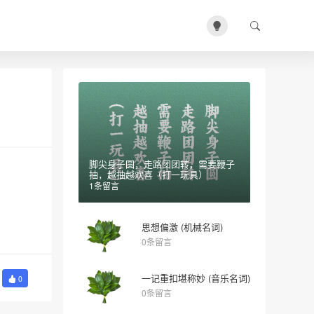
脚尖身子圆，走路团团转，需要鞭子
抽，越抽越欢喜（打一玩具）
1条留言
思想偏激 (机械名词)
0条留言
一记重扣堪称妙 (音乐名词)
0
0条留言