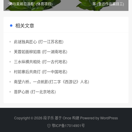
“寄与吴姬忍泪看” (体育项目)
笨 (鲁迅作品篇目三)
相关文章
此谜独具匠心 (打一江苏名胜)
芙蓉如面柳如眉 (打一湖南地名)
三水纵横共相处 (打一古代地名)
村前寨后共商灯 (打一中国地名)
南望六桥，一点帆影(打二字《西游记》人名)
菩萨心肠 (打一北京地名)
Copyright © 2026 段子乐 基于 Once 构建 Powered by
WordPress
鄂ICP备17014901号