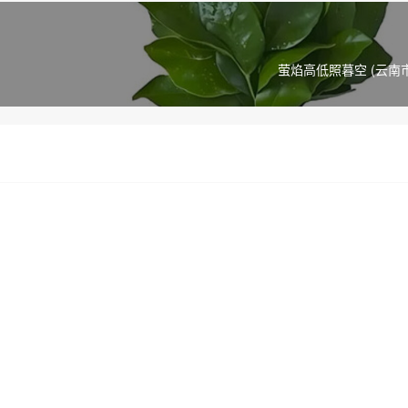
萤焰高低照暮空 (云南