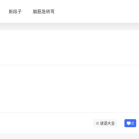
新段子
脑筋急转弯
谜语大全
0