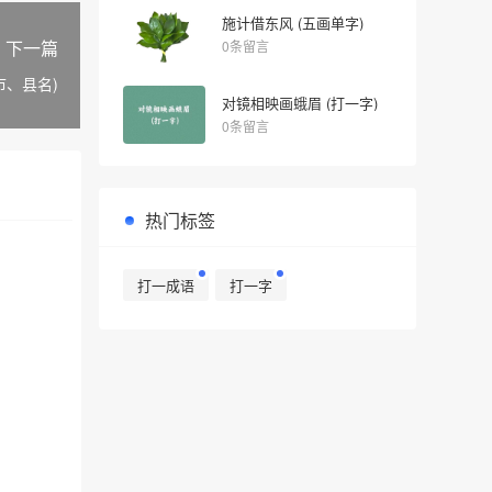
施计借东风 (五画单字)
下一篇
0条留言
市、县名)
对镜相映画蛾眉 (打一字)
0条留言
热门标签
打一成语
打一字