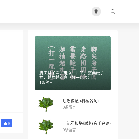
脚尖身子圆，走路团团转，需要鞭子
抽，越抽越欢喜（打一玩具）
1条留言
思想偏激 (机械名词)
0条留言
一记重扣堪称妙 (音乐名词)
0
0条留言