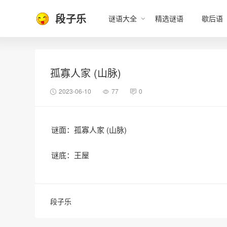
段子乐
谜语大全
精选谜语
歇后语
孤寡人家 (山脉)
2023-06-10
77
0
谜面：孤寡人家 (山脉)
谜底：王屋
段子乐