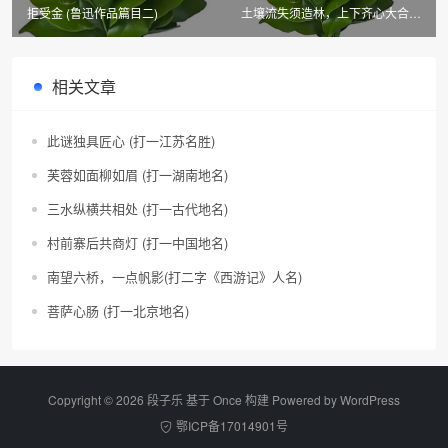
拒受金 (鲁迅作品篇目二)
土壤流失须造林，上下齐心大合作
(湖北市、县名)
相关文章
此谜独具匠心 (打一江苏名胜)
芙蓉如面柳如眉 (打一湖南地名)
三水纵横共相处 (打一古代地名)
村前寨后共商灯 (打一中国地名)
南望六桥，一点帆影(打二字《西游记》人名)
菩萨心肠 (打一北京地名)
Copyright © 2026 段子乐 基于 Once 构建 Powered by
WordPress
鄂ICP备17014901号