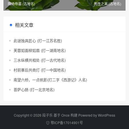
隋炀帝墓 (古地名)
男性之美 (古地名)
相关文章
此谜独具匠心 (打一江苏名胜)
芙蓉如面柳如眉 (打一湖南地名)
三水纵横共相处 (打一古代地名)
村前寨后共商灯 (打一中国地名)
南望六桥，一点帆影(打二字《西游记》人名)
菩萨心肠 (打一北京地名)
Copyright © 2026 段子乐 基于 Once 构建 Powered by
WordPress
鄂ICP备17014901号