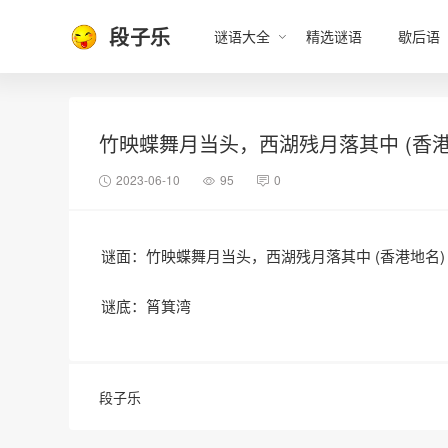
段子乐
谜语大全
精选谜语
歇后语
竹映蝶舞月当头，西湖残月落其中 (香港
2023-06-10
95
0
谜面：竹映蝶舞月当头，西湖残月落其中 (香港地名)
谜底：筲箕湾
段子乐