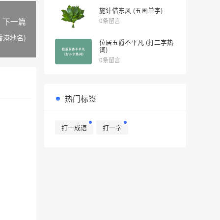
施计借东风 (五画单字)
下一篇
0条留言
香港地名)
位居五爵不平凡 (打二字热
词)
0条留言
热门标签
打一成语
打一字