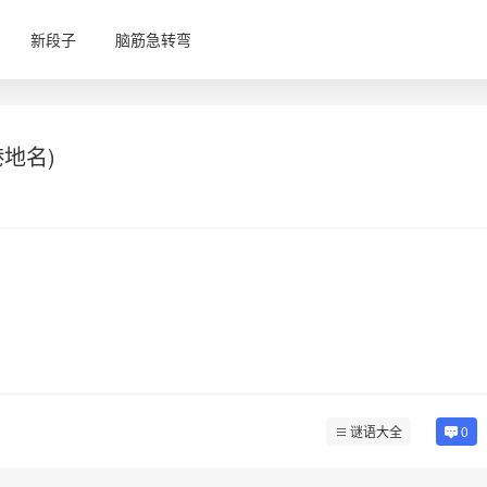
新段子
脑筋急转弯
地名)
谜语大全
0