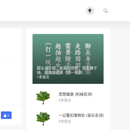
脚尖身子圆，走路团团转，需要鞭子
抽，越抽越欢喜（打一玩具）
1条留言
思想偏激 (机械名词)
0条留言
一记重扣堪称妙 (音乐名词)
0
0条留言