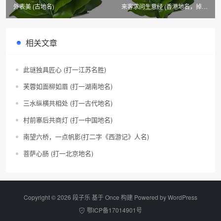
外表美 (古地名)
来客求问生意经 (香港地名，掉尾
格)
相关文章
此谜独具匠心 (打一江苏名胜)
芙蓉如面柳如眉 (打一湖南地名)
三水纵横共相处 (打一古代地名)
村前寨后共商灯 (打一中国地名)
南望六桥，一点帆影(打二字《西游记》人名)
菩萨心肠 (打一北京地名)
Copyright © 2026 段子乐 基于 Once 构建 Powered by
WordPress
鄂ICP备17014901号