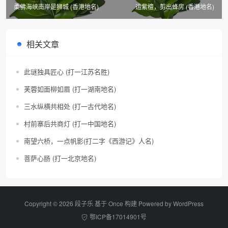
柔佛海峡南岸是狮城 (香港地名)
运紫檀，剪出蜂房 (香港地名)
相关文章
此谜独具匠心 (打一江苏名胜)
芙蓉如面柳如眉 (打一湖南地名)
三水纵横共相处 (打一古代地名)
村前寨后共商灯 (打一中国地名)
南望六桥，一点帆影(打二字《西游记》人名)
菩萨心肠 (打一北京地名)
Copyright © 2026 段子乐 基于 Once 构建 Powered by
WordPress
鄂ICP备17014901号