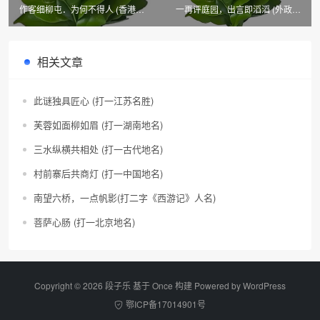
作客细柳屯．为何不得人 (香港地
一再评庭园，出言即滔滔 (外政治
名)
机构连职务)
相关文章
此谜独具匠心 (打一江苏名胜)
芙蓉如面柳如眉 (打一湖南地名)
三水纵横共相处 (打一古代地名)
村前寨后共商灯 (打一中国地名)
南望六桥，一点帆影(打二字《西游记》人名)
菩萨心肠 (打一北京地名)
Copyright © 2026 段子乐 基于 Once 构建 Powered by
WordPress
鄂ICP备17014901号