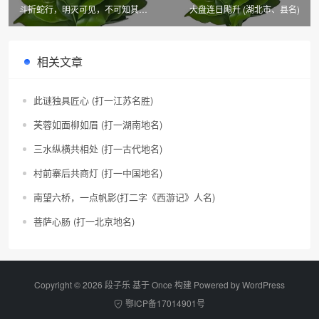
斗折蛇行，明灭可见，不可知其源
大盘连日飚升 (湖北市、县名)
(香港地名)
相关文章
此谜独具匠心 (打一江苏名胜)
芙蓉如面柳如眉 (打一湖南地名)
三水纵横共相处 (打一古代地名)
村前寨后共商灯 (打一中国地名)
南望六桥，一点帆影(打二字《西游记》人名)
菩萨心肠 (打一北京地名)
Copyright © 2026 段子乐 基于 Once 构建 Powered by
WordPress
鄂ICP备17014901号