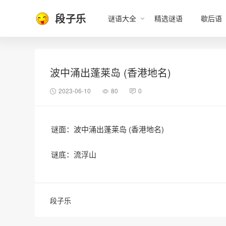
段子乐
谜语大全
精选谜语
歇后语
波中涌出蓬莱岛 (香港地名)
2023-06-10
80
0
谜面：波中涌出蓬莱岛 (香港地名)
谜底：流浮山
段子乐