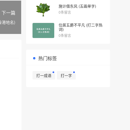
施计借东风 (五画单字)
下一篇
0条留言
香港地名)
位居五爵不平凡 (打二字热
词)
0条留言
热门标签
打一成语
打一字