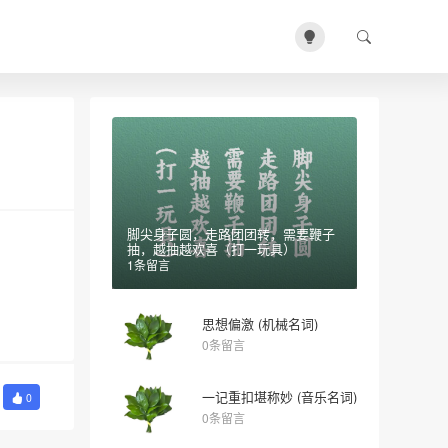
脚尖身子圆，走路团团转，需要鞭子
抽，越抽越欢喜（打一玩具）
1条留言
思想偏激 (机械名词)
0条留言
一记重扣堪称妙 (音乐名词)
0
0条留言