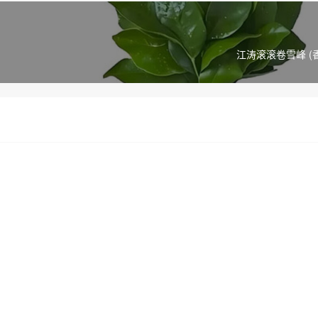
江涛滚滚卷雪峰 (