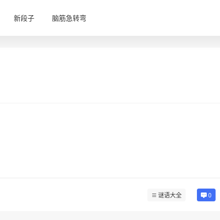
新段子
脑筋急转弯
谜语大全
0