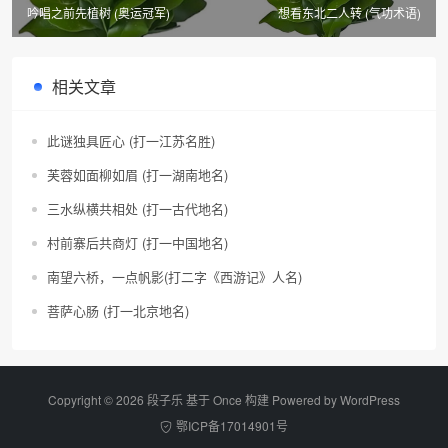
吟唱之前先植树 (奥运冠军)
想看东北二人转 (气功术语)
相关文章
此谜独具匠心 (打一江苏名胜)
芙蓉如面柳如眉 (打一湖南地名)
三水纵横共相处 (打一古代地名)
村前寨后共商灯 (打一中国地名)
南望六桥，一点帆影(打二字《西游记》人名)
菩萨心肠 (打一北京地名)
Copyright © 2026 段子乐 基于 Once 构建 Powered by
WordPress
鄂ICP备17014901号