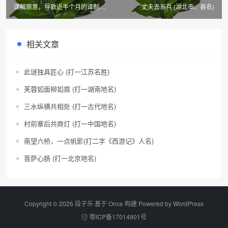
误解原意，导致近半个月的译制工
丈夫去当兵 (湖北市、县名)
作付之东流 (7字体育名词)
相关文章
此谜独具匠心 (打一江苏名胜)
芙蓉如面柳如眉 (打一湖南地名)
三水纵横共相处 (打一古代地名)
村前寨后共商灯 (打一中国地名)
南望六桥，一点帆影(打二字《西游记》人名)
菩萨心肠 (打一北京地名)
Copyright © 2026 段子乐 基于 Once 构建 Powered by
WordPress
鄂ICP备17014901号