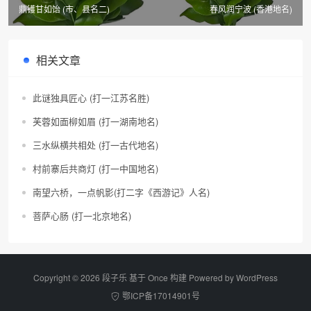
鼎镬甘如饴 (市、县名二)
春风润宁波 (香港地名)
相关文章
此谜独具匠心 (打一江苏名胜)
芙蓉如面柳如眉 (打一湖南地名)
三水纵横共相处 (打一古代地名)
村前寨后共商灯 (打一中国地名)
南望六桥，一点帆影(打二字《西游记》人名)
菩萨心肠 (打一北京地名)
Copyright © 2026 段子乐 基于 Once 构建 Powered by
WordPress
鄂ICP备17014901号