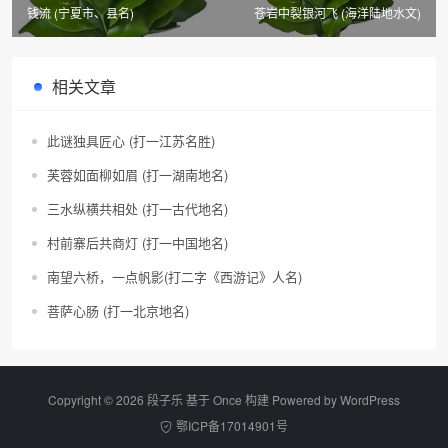
钱流 (宁夏市、县名)
苍岩中裂银河飞 (海洋陆地水文)
相关文章
此谜独具匠心 (打一江苏名胜)
芙蓉如面柳如眉 (打一湖南地名)
三水纵横共相处 (打一古代地名)
村前寨后共商灯 (打一中国地名)
南望六桥，一点帆影(打二字《西游记》人名)
菩萨心肠 (打一北京地名)
Copyright © 2026 段子乐 基于 Once 构建 Powered by
WordPress
鄂ICP备17014901号