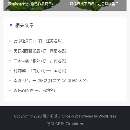
疏通流通渠道 (鲁迅作品篇目)
韩信谋成平四海，左思赋就垂三都
(市、县名四)
相关文章
此谜独具匠心 (打一江苏名胜)
芙蓉如面柳如眉 (打一湖南地名)
三水纵横共相处 (打一古代地名)
村前寨后共商灯 (打一中国地名)
南望六桥，一点帆影(打二字《西游记》人名)
菩萨心肠 (打一北京地名)
Copyright © 2026 段子乐 基于 Once 构建 Powered by
WordPress
鄂ICP备17014901号