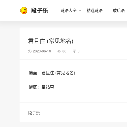
段子乐
谜语大全
精选谜语
歇后语
君且住 (常见地名)
2023-06-10
86
0
谜面：君且住 (常见地名)
谜底：皇姑屯
段子乐