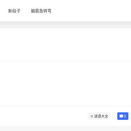
新段子
脑筋急转弯
谜语大全
0