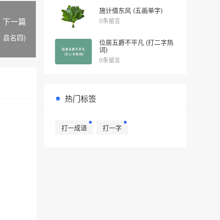
施计借东风 (五画单字)
下一篇
0条留言
、县名四)
位居五爵不平凡 (打二字热
词)
0条留言
热门标签
打一成语
打一字