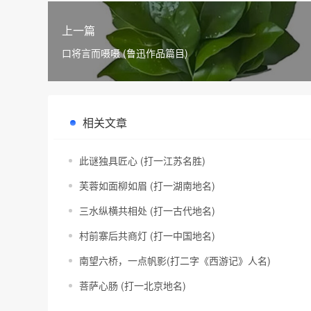
上一篇
口将言而嗫嗫 (鲁迅作品篇目)
相关文章
此谜独具匠心 (打一江苏名胜)
芙蓉如面柳如眉 (打一湖南地名)
三水纵横共相处 (打一古代地名)
村前寨后共商灯 (打一中国地名)
南望六桥，一点帆影(打二字《西游记》人名)
菩萨心肠 (打一北京地名)