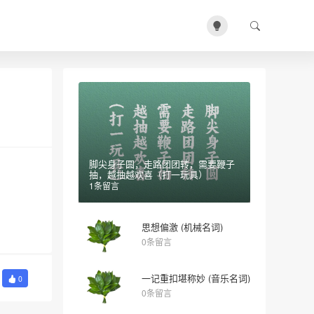
脚尖身子圆，走路团团转，需要鞭子
抽，越抽越欢喜（打一玩具）
1条留言
思想偏激 (机械名词)
0条留言
一记重扣堪称妙 (音乐名词)
0
0条留言