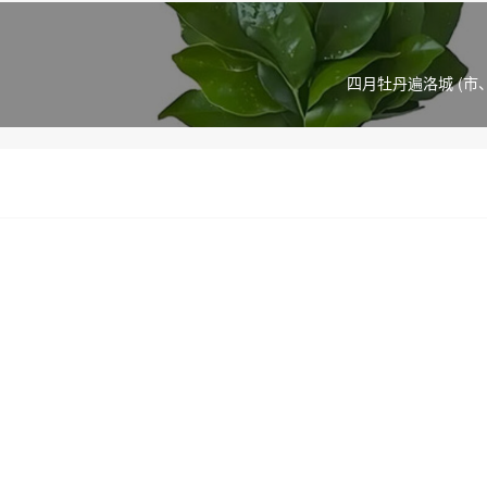
四月牡丹遍洛城 (市