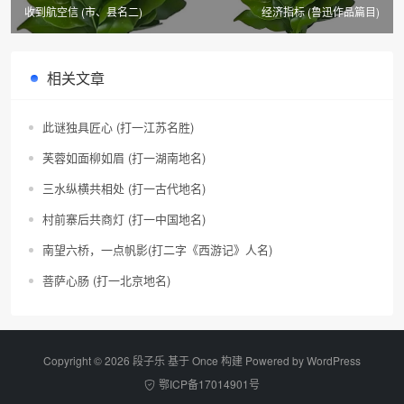
收到航空信 (市、县名二)
经济指标 (鲁迅作品篇目)
相关文章
此谜独具匠心 (打一江苏名胜)
芙蓉如面柳如眉 (打一湖南地名)
三水纵横共相处 (打一古代地名)
村前寨后共商灯 (打一中国地名)
南望六桥，一点帆影(打二字《西游记》人名)
菩萨心肠 (打一北京地名)
Copyright © 2026 段子乐 基于 Once 构建 Powered by
WordPress
鄂ICP备17014901号