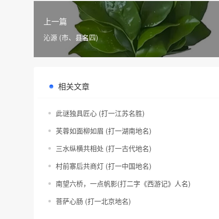
上一篇
沁源 (市、县名四)
相关文章
此谜独具匠心 (打一江苏名胜)
芙蓉如面柳如眉 (打一湖南地名)
三水纵横共相处 (打一古代地名)
村前寨后共商灯 (打一中国地名)
南望六桥，一点帆影(打二字《西游记》人名)
菩萨心肠 (打一北京地名)