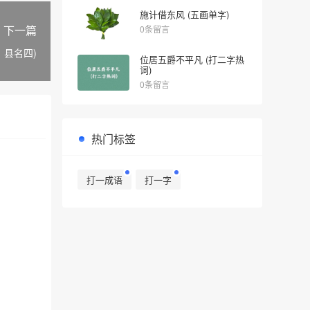
施计借东风 (五画单字)
下一篇
0条留言
、县名四)
位居五爵不平凡 (打二字热
词)
0条留言
热门标签
打一成语
打一字