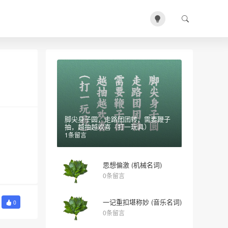
脚尖身子圆，走路团团转，需要鞭子
抽，越抽越欢喜（打一玩具）
1条留言
思想偏激 (机械名词)
0条留言
一记重扣堪称妙 (音乐名词)
0
0条留言