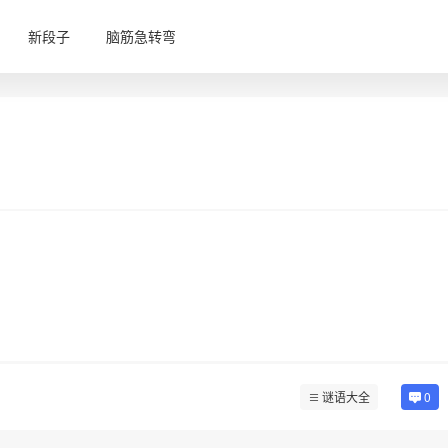
新段子
脑筋急转弯
谜语大全
0