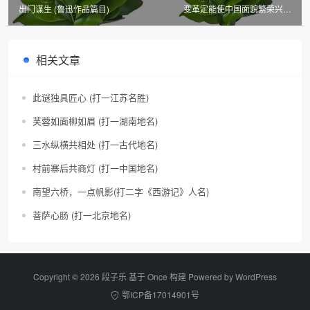
出门谋生 (鲁迅作品篇目)
变革定能使中国面貌繁荣兴盛
(市、县名三)
相关文章
此谜独具匠心 (打一江苏名胜)
芙蓉如面柳如眉 (打一湖南地名)
三水纵横共相处 (打一古代地名)
村前寨后共商灯 (打一中国地名)
南望六桥，一点帆影(打二字《西游记》人名)
菩萨心肠 (打一北京地名)
Copyright © 2026 段子乐 基于 Once 构建 Powered by
WordPress
鄂ICP备17014901号