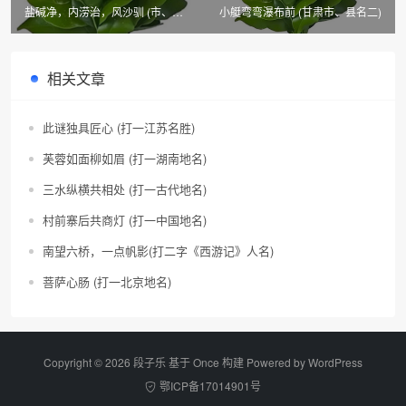
盐碱净，内涝治，风沙驯 (市、县
小艇弯弯瀑布前 (甘肃市、县名二)
名三)
相关文章
此谜独具匠心 (打一江苏名胜)
芙蓉如面柳如眉 (打一湖南地名)
三水纵横共相处 (打一古代地名)
村前寨后共商灯 (打一中国地名)
南望六桥，一点帆影(打二字《西游记》人名)
菩萨心肠 (打一北京地名)
Copyright © 2026 段子乐 基于 Once 构建 Powered by
WordPress
鄂ICP备17014901号