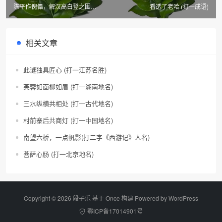
陈平作傀儡，解汉高白登之围
看透了老哈 (打一成语)
(《聊斋志异》篇目四)
相关文章
此谜独具匠心 (打一江苏名胜)
芙蓉如面柳如眉 (打一湖南地名)
三水纵横共相处 (打一古代地名)
村前寨后共商灯 (打一中国地名)
南望六桥，一点帆影(打二字《西游记》人名)
菩萨心肠 (打一北京地名)
Copyright © 2026 段子乐 基于 Once 构建 Powered by
WordPress
鄂ICP备17014901号