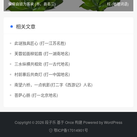
柴扉启锁为客来 (市、县名三)
枉 (地理词语)
相关文章
此谜独具匠心 (打一江苏名胜)
芙蓉如面柳如眉 (打一湖南地名)
三水纵横共相处 (打一古代地名)
村前寨后共商灯 (打一中国地名)
南望六桥，一点帆影(打二字《西游记》人名)
菩萨心肠 (打一北京地名)
Copyright © 2026 段子乐 基于 Once 构建 Powered by
WordPress
鄂ICP备17014901号