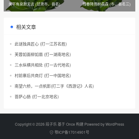
关下有泉默无言 (甘肃市、县名)
残春降雨树森森 (市、县名三)
相关文章
此谜独具匠心 (打一江苏名胜)
芙蓉如面柳如眉 (打一湖南地名)
三水纵横共相处 (打一古代地名)
村前寨后共商灯 (打一中国地名)
南望六桥，一点帆影(打二字《西游记》人名)
菩萨心肠 (打一北京地名)
Copyright © 2026 段子乐 基于 Once 构建 Powered by
WordPress
鄂ICP备17014901号