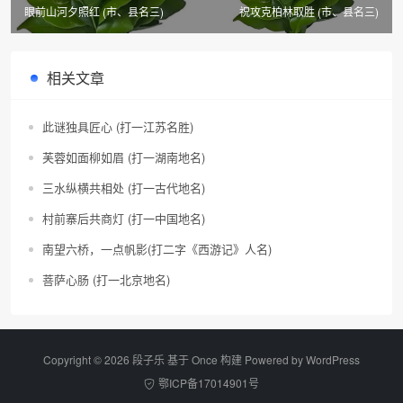
眼前山河夕照红 (市、县名三)
祝攻克柏林取胜 (市、县名三)
相关文章
此谜独具匠心 (打一江苏名胜)
芙蓉如面柳如眉 (打一湖南地名)
三水纵横共相处 (打一古代地名)
村前寨后共商灯 (打一中国地名)
南望六桥，一点帆影(打二字《西游记》人名)
菩萨心肠 (打一北京地名)
Copyright © 2026 段子乐 基于 Once 构建 Powered by
WordPress
鄂ICP备17014901号