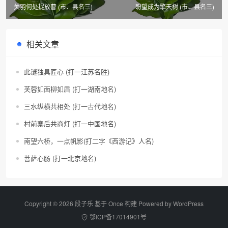
关羽何处捉放曹 (市、县名三)
盼望成为擎天树 (市、县名三)
相关文章
此谜独具匠心 (打一江苏名胜)
芙蓉如面柳如眉 (打一湖南地名)
三水纵横共相处 (打一古代地名)
村前寨后共商灯 (打一中国地名)
南望六桥，一点帆影(打二字《西游记》人名)
菩萨心肠 (打一北京地名)
Copyright © 2026 段子乐 基于 Once 构建 Powered by
WordPress
鄂ICP备17014901号