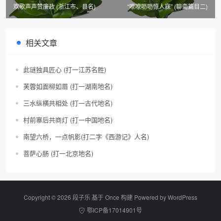
欢歌声声赞廉政 (浙江市、县名)
“嘹嘹呖呖惊人寐” (聊斋篇目二)
相关文章
此谜独具匠心 (打一江苏名胜)
芙蓉如面柳如眉 (打一湖南地名)
三水纵横共相处 (打一古代地名)
村前寨后共商灯 (打一中国地名)
南望六桥，一点帆影(打二字《西游记》人名)
菩萨心肠 (打一北京地名)
Copyright © 2026 段子乐 基于 Once 构建 Powered by
WordPress
鄂ICP备17014901号