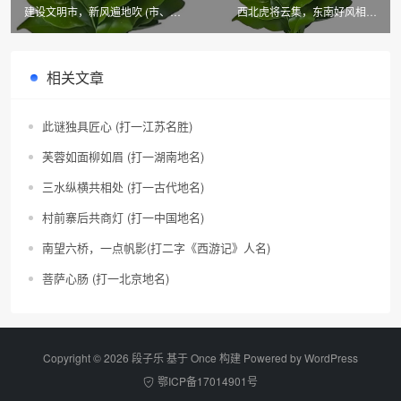
建设文明市，新风遍地吹 (市、县
西北虎将云集，东南好风相从
名二)
(市、县名二)
相关文章
此谜独具匠心 (打一江苏名胜)
芙蓉如面柳如眉 (打一湖南地名)
三水纵横共相处 (打一古代地名)
村前寨后共商灯 (打一中国地名)
南望六桥，一点帆影(打二字《西游记》人名)
菩萨心肠 (打一北京地名)
Copyright © 2026 段子乐 基于 Once 构建 Powered by
WordPress
鄂ICP备17014901号