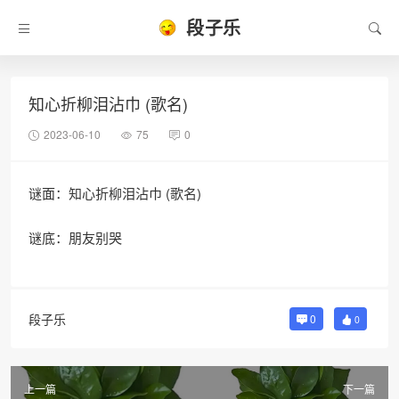
段子乐
知心折柳泪沾巾 (歌名)
2023-06-10
75
0
谜面：知心折柳泪沾巾 (歌名)
谜底：朋友别哭
段子乐
0
0
上一篇
下一篇