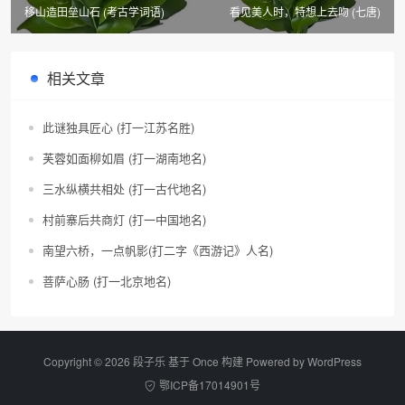
移山造田垒山石 (考古学词语)
看见美人时，特想上去吻 (七唐)
相关文章
此谜独具匠心 (打一江苏名胜)
芙蓉如面柳如眉 (打一湖南地名)
三水纵横共相处 (打一古代地名)
村前寨后共商灯 (打一中国地名)
南望六桥，一点帆影(打二字《西游记》人名)
菩萨心肠 (打一北京地名)
Copyright © 2026 段子乐 基于 Once 构建 Powered by
WordPress
鄂ICP备17014901号