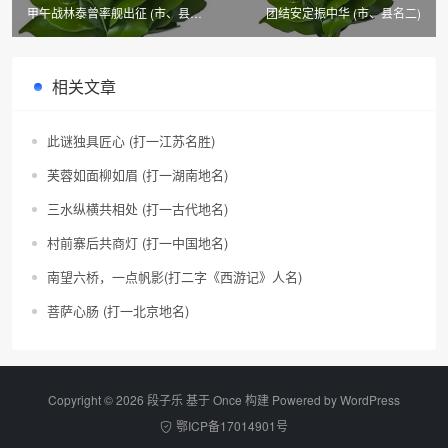
甲午战林泰曾率舰出征 (市、县名
团结安定振中华 (市、县名二)
二)
相关文章
此谜独具匠心 (打一江苏名胜)
芙蓉如面柳如眉 (打一湖南地名)
三水纵横共相处 (打一古代地名)
村前寨后共商灯 (打一中国地名)
南望六桥，一点帆影(打二字《西游记》人名)
菩萨心肠 (打一北京地名)
Copyright © 2026 段子乐 基于 Once 构建 Powered by
WordPress
鄂ICP备17014901号