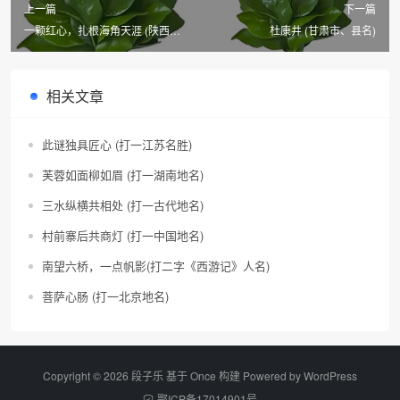
上一篇
下一篇
一颗红心，扎根海角天涯 (陕西
杜康井 (甘肃市、县名)
市、县名二)
相关文章
此谜独具匠心 (打一江苏名胜)
芙蓉如面柳如眉 (打一湖南地名)
三水纵横共相处 (打一古代地名)
村前寨后共商灯 (打一中国地名)
南望六桥，一点帆影(打二字《西游记》人名)
菩萨心肠 (打一北京地名)
Copyright © 2026 段子乐 基于 Once 构建 Powered by
WordPress
鄂ICP备17014901号