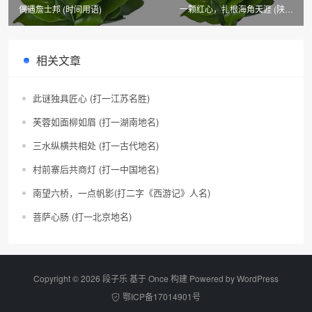
偶遇詹士邦 (时间用语)
一颗红心，扎根海角天涯 (陕西
市、县名二)
相关文章
此谜独具匠心 (打一江苏名胜)
芙蓉如面柳如眉 (打一湖南地名)
三水纵横共相处 (打一古代地名)
村前寨后共商灯 (打一中国地名)
南望六桥，一点帆影(打二字《西游记》人名)
菩萨心肠 (打一北京地名)
Copyright © 2026 段子乐 基于 Once 构建 Powered by
WordPress
鄂ICP备17014901号