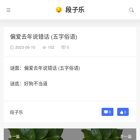
段子乐
偏爱去年说错话 (五字俗语)
2023-06-10
102
0
谜面：偏爱去年说错话 (五字俗语)
谜底：好狗不当道
段子乐
0
0
上一篇
下一篇