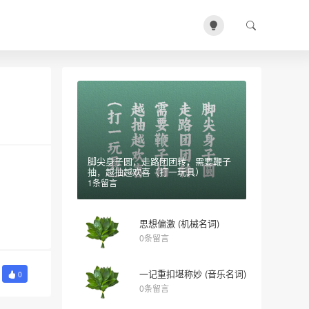
脚尖身子圆，走路团团转，需要鞭子
抽，越抽越欢喜（打一玩具）
1条留言
思想偏激 (机械名词)
0条留言
一记重扣堪称妙 (音乐名词)
0
0条留言