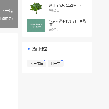
施计借东风 (五画单字)
下一篇
0条留言
时间用语)
位居五爵不平凡 (打二字热
词)
0条留言
热门标签
打一成语
打一字