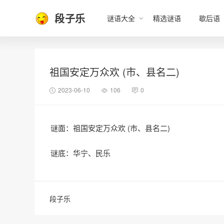
段子乐
谜语大全
精选谜语
歇后语
祖国安定万众欢 (市、县名二)
2023-06-10
106
0
谜面：祖国安定万众欢 (市、县名二)
谜底：华宁、民乐
段子乐