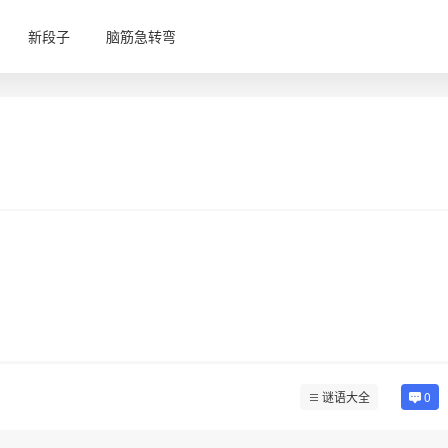
新段子
脑筋急转弯
谜语大全
0