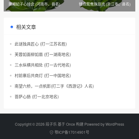
萧湘妃子心挂念 (河南市、县名)
错点鸳鸯珠泪流 (浙江市、县名)
相关文章
此谜独具匠心 (打一江苏名胜)
芙蓉如面柳如眉 (打一湖南地名)
三水纵横共相处 (打一古代地名)
村前寨后共商灯 (打一中国地名)
南望六桥，一点帆影(打二字《西游记》人名)
菩萨心肠 (打一北京地名)
Copyright © 2026 段子乐 基于 Once 构建 Powered by
WordPress
鄂ICP备17014901号