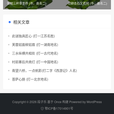
张旭三杯草圣传 (市、县名二)
以卵击石又若何 (市、县名二)
相关文章
此谜独具匠心 (打一江苏名胜)
芙蓉如面柳如眉 (打一湖南地名)
三水纵横共相处 (打一古代地名)
村前寨后共商灯 (打一中国地名)
南望六桥，一点帆影(打二字《西游记》人名)
菩萨心肠 (打一北京地名)
Copyright © 2026 段子乐 基于 Once 构建 Powered by
WordPress
鄂ICP备17014901号